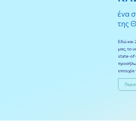
ένα σ
της 
Εδώ και 
μας, το 
state-of
προσήλωσ
επιτυχία
Περισ